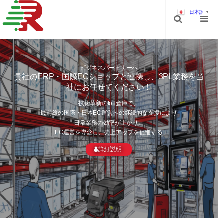
日本語
▼
ビジネスパートナーへ
ビジネスパートナーへ
エンドユーザーへ
エンドユーザーへ
クライアントへ
日本ECと越境ECを両立し、空間デザインと日常用品の
日本ECと越境ECを両立し、空間デザインと日常用品の
貴社のERP・国際ECショップと連携し、3PL業務を当
貴社のERP・国際ECショップと連携し、3PL業務を当
多年の経験を積み重ね、当業界プロの自負と言える
社にお任せてください！
社にお任せてください！
ブランドを目指す
ブランドを目指す
中国から日本に小包配送が便利で、
迅速かつ信頼性のある配送を提供しています。
我々のビジョンは人々がくつろぎ、
我々のビジョンは人々がくつろぎ、
技術革新のIoT倉庫で、
技術革新のIoT倉庫で、
お客様のニーズや予算に合わせて、適切なサービスを選択することができ
最前線の国際・日本EC運営への継続的な支援により
最前線の国際・日本EC運営への継続的な支援により
楽しむことができる独特かつ快適で
楽しむことができる独特かつ快適で
ます。
美しい空間を作り出すこと。
美しい空間を作り出すこと。
日常業務の効率が上がり、
日常業務の効率が上がり、
個人事業主の荷物からビジネス貨物向けの輸出入サポートまで
私たちの商品・サービスとデザイン理念を通じて、
私たちの商品・サービスとデザイン理念を通じて、
EC運営を専念し、売上アップを促進する
EC運営を専念し、売上アップを促進する
幅広く対応しています。
客様に美しい感情や価値観を伝えることです。
客様に美しい感情や価値観を伝えることです。
詳細説明
詳細説明
詳細紹介
詳細紹介
詳細紹介