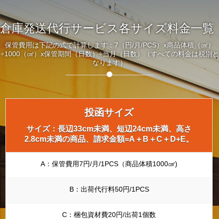
倉庫発送代行サービス各サイズ料金一覧
保管費用は下記の式で計算します：7（円/月/PCS）x商品体積（㎤）
÷1000（㎤）x保管期間（日数）÷当月（日数）（すべての料金は税別と
なります）
投函サイズ
サイズ：長辺33cm未満、短辺24cm未満、高さ
2.8cm未満の商品、請求金額=A＋B＋C＋D+E。
A：保管費用7円/月/1PCS（商品体積1000㎤)
B：出荷代行料50円/1PCS
C：梱包資材費20円/出荷1個数