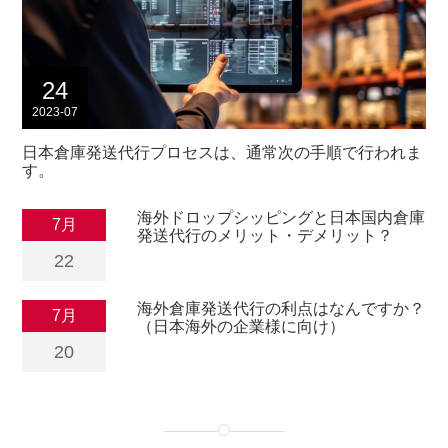
24
2023-07
2
日本倉庫発送代行プロセスは、通常次の手順で行われま
本
す。
海外ドロップシッピングと日本国内倉庫
7月
発送代行のメリット・デメリット？
22
海外倉庫発送代行の利点はなんですか？
7月
（日本海外の企業様に向け）
20