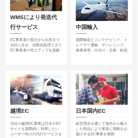
WMSにより発送代
行サービス
中国輸入
EC事業者の受注から出荷まで
国際輸送とコンテナピック、ト
当社に任せ、自動化処理できて
レーラー運輸、デバンニング、
EC事業者の売上アップを貢献
倉庫保管、仕分け・点検・転送
する
など一貫としてサービスを提
供。
越境EC
日本国内EC
当社の越境EC事業は日本のEC
経営理念を通じて海外から輸入
サイトを国際的に 利用したい
した商品により客様に感動をお
ユーザー向けの代行サービスを
届けするEC事業を展開